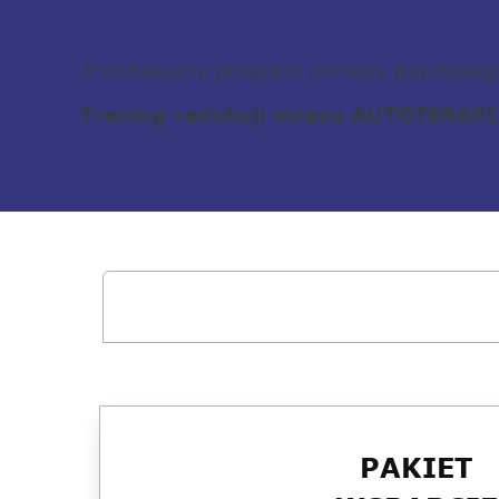
3-miesięczny program pomocy psycholog
Trening redukcji stresu AUTOTERAPI
PAKIET