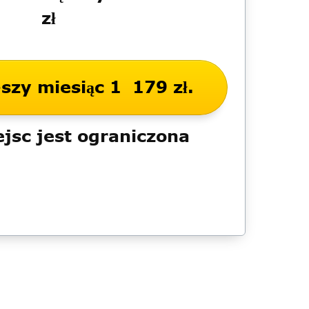
zł
-szy miesiąc 1 179 zł.
ejsc jest ograniczona