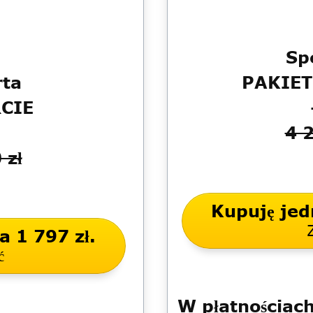
Sp
rta
PAKIE
CIE
4 2
 zł
Kupuję jed
 1 797 zł.
ć
W płatnościac