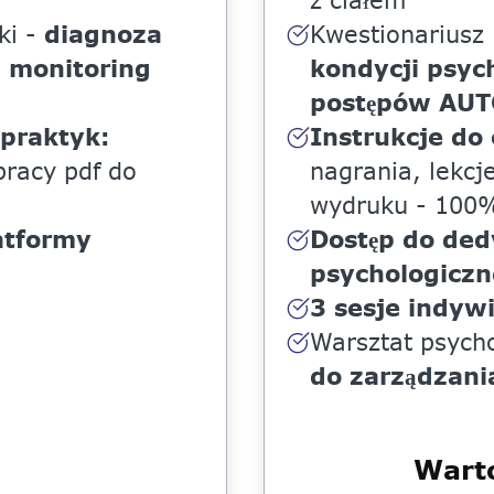
z ciałem
diagnoza
ki -
Kwestionariusz
+ monitoring
kondycji psyc
postępów AUT
 praktyk:
Instrukcje do
pracy pdf do
nagrania, lekcj
wydruku - 100%
atformy
Dostęp do de
psychologiczn
3 sesje indyw
Warsztat psych
do zarządzani
Wart