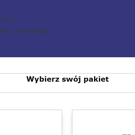
icznej
A® - XXI edycja
Wybierz swój pakiet