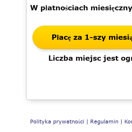
W płatnościach miesięczny
Płacę za 1-szy miesią
Liczba miejsc jest o
Polityka prywatności
|
Regulamin
|
Ko