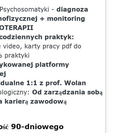
diagnoza
 Psychosomatyki -
hofizycznej + monitoring
OTERAPII
 codziennych praktyk:
e video, karty pracy pdf do
 praktyki
dykowanej platformy
ej
idualne 1:1 z prof. Wolan
Od zarządzania sobą
ologiczny:
a karierą zawodową
ość 90-dniowego