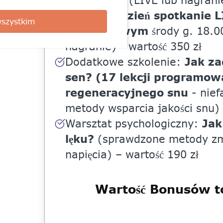
(LIVE lub nagranie
Raz na tydzień spotkanie 
szystkim
webinarowym
środy g. 18.0
nagranie) - wartość 350 zł
Jak za
Dodatkowe szkolenie:
sen? (17 lekcji programow
regeneracyjnego snu
- nief
metody wsparcia jakości snu) 
Jak
Warsztat psychologiczny:
lęku?
(sprawdzone metody zmn
napięcia) – wartość 190 zł
Wartość Bonusów to