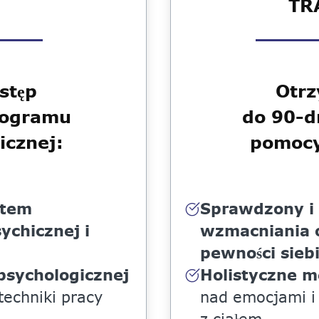
TR
stęp
Otrz
rogramu
do 90-
icznej:
pomocy
stem
Sprawdzony i
ychicznej i
wzmacniania o
pewności sieb
psychologicznej
Holistyczne m
techniki pracy
nad emocjami i 