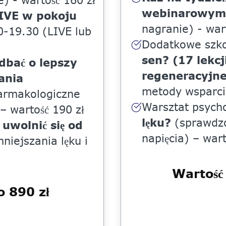
) - wartość 160 zł
webinarowym
LIVE w pokoju
nagranie) - war
0-19.30 (LIVE lub
Dodatkowe szk
sen? (17 lekc
dbać o lepszy
regeneracyjn
ania
metody wsparcia
armakologiczne
Warsztat psych
– wartość 190 zł
lęku?
(sprawdzo
 uwolnić się od
napięcia) – wart
iejszania lęku i
Wartość
 890 zł