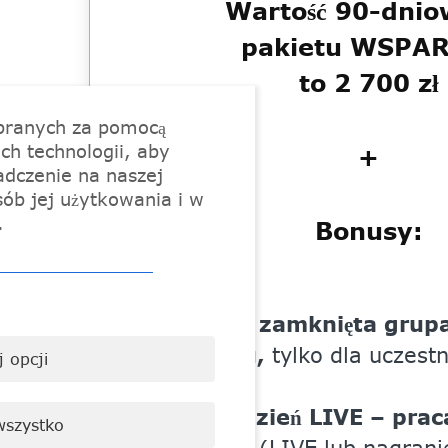
Wartość 90-dni
pakietu WSPA
to 2 700 zł
branych za pomocą
ch technologii, aby
+
adczenie na naszej
sób jej użytkowania i w
.
Bonusy:
Prywatna, zamknięta grup
Facebooku,
tylko dla uczestn
 opcji
bezcenna)
Raz na tydzień LIVE – praca
wszystko
oddechem