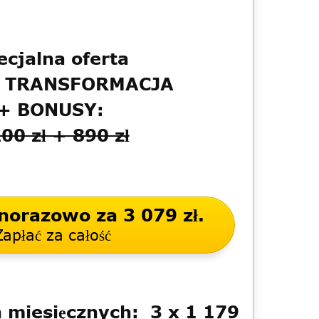
ecjalna oferta
T TRANSFORMACJA
+ BONUSY:
00 zł + 890 zł
norazowo za 3 079 zł.
Zapłać za całość
h miesięcznych: 3 x 1 179