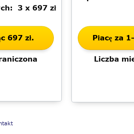
ch: 3 x 697 zł
c 697 zł.
Płacę za 1
graniczona
Liczba mi
ntakt