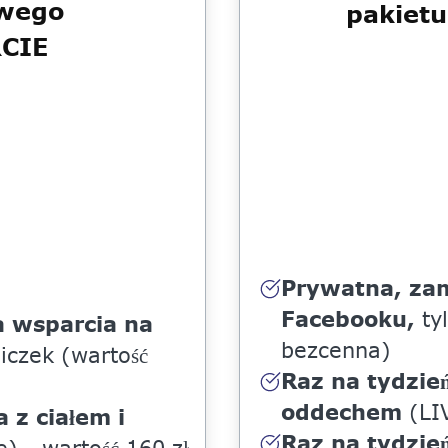
owego
pakiet
RCIE
Prywatna, zam
Facebooku,
tyl
a wsparcia na
bezcenna)
iczek (wartość
Raz na tydzień
oddechem
(LIV
 z ciałem i
Raz na tydzie