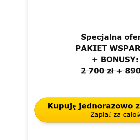
Specjalna ofe
PAKIET WSPAR
+ BONUSY:
2 700 zł + 890
Kupuję jednorazowo za
Zapłać za całoś