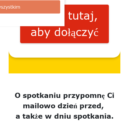
szystkim
Kliknij tutaj,
aby dołączyć
O spotkaniu przypomnę Ci
mailowo dzień przed,
a także w dniu spotkania.