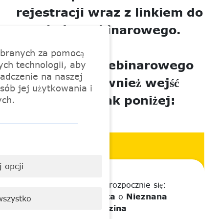
rejestracji wraz z linkiem do
pokoju webinarowego.
ebranych za pomocą
Do pokoju webinarowego
ych technologii, aby
adczenie na naszej
możesz również wejść
sób jej użytkowania i
klikając link poniżej:
ych.
 opcji
Twój Webinar rozpocznie się:
Nieznana data
o
Nieznana
wszystko
godzina