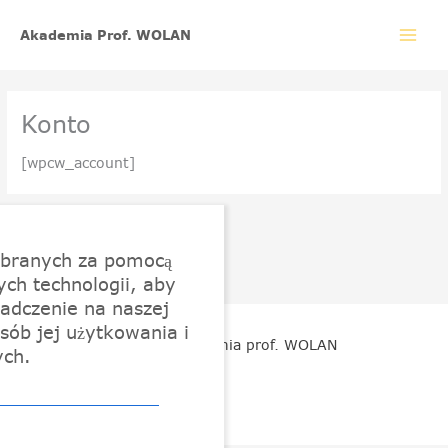
Przejdź
do
Akademia Prof. WOLAN
treści
Konto
[wpcw_account]
ebranych za pomocą
ych technologii, aby
adczenie na naszej
sób jej użytkowania i
© 2026 Akademia prof. WOLAN
ych.