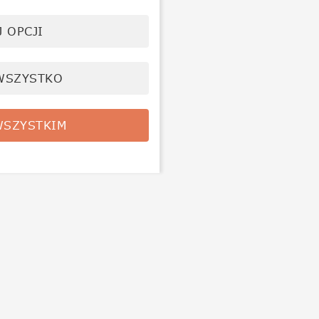
 OPCJI
WSZYSTKO
SZYSTKIM