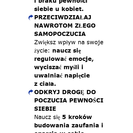
i braku pewności
siebie u kobiet.
PRZECIWDZIAŁAJ
NAWROTOM ZŁEGO
SAMOPOCZUCIA
Zwiększ wpływ na swoje
życie:
naucz się
regulować emocje,
wyciszać myśli i
uwalniać napięcie
z ciała.
ODKRYJ DROGĘ DO
POCZUCIA PEWNOŚCI
SIEBIE
Naucz się
5 kroków
budowania zaufania i