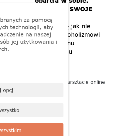
oparcia w sobie.
ZADBAJ O SWOJE
ZDROWIE
ebranych za pomocą
Dowiedz się jak nie
ych technologii, aby
adczenie na naszej
ulegać pracoholizmowi
sób jej użytkowania i
zawodowemu
ych.
i domowemu
Uczestnicząc w warsztacie online
otrzymasz:
 opcji
wszystko
BONUS 1
szystkim
BONUS 2